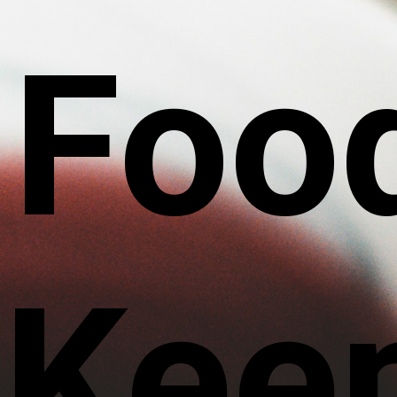
 Foo
 Kee