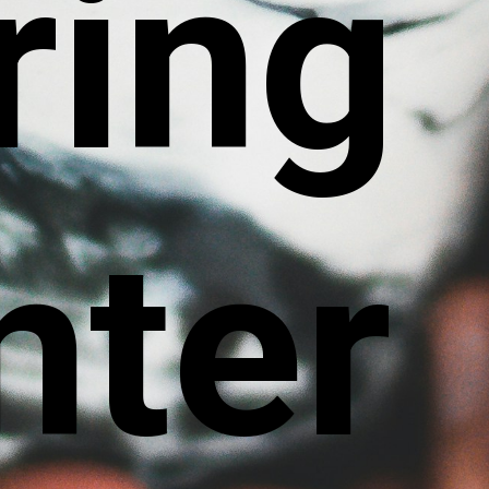
ring
nter