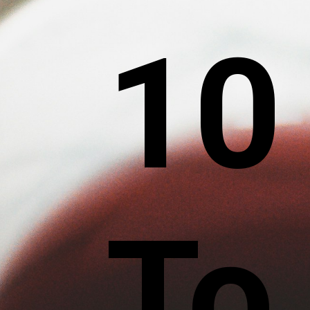
10
To